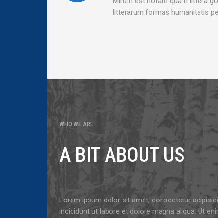
Mirum est notare quam littera g
litterarum formas humanitatis pe
WHO WE ARE
A BIT ABOUT US
Lorem ipsum dolor sit amet, consectetur adipisic
incididunt ut labore et dolore magna aliqua. Ut e