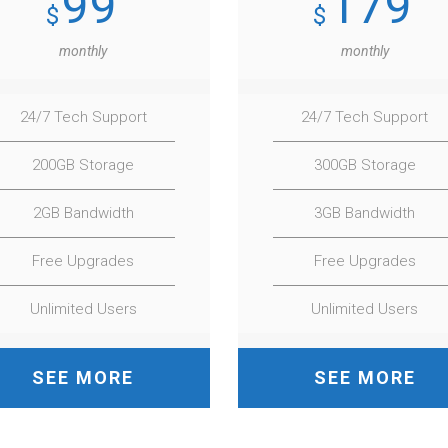
99
179
$
$
monthly
monthly
24/7 Tech Support
24/7 Tech Support
200GB Storage
300GB Storage
2GB Bandwidth
3GB Bandwidth
Free Upgrades
Free Upgrades
Unlimited Users
Unlimited Users
SEE MORE
SEE MORE