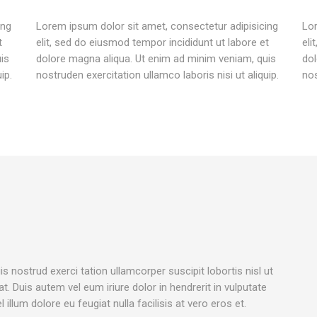
ing
Lorem ipsum dolor sit amet, consectetur adipisicing
Lor
t
elit, sed do eiusmod tempor incididunt ut labore et
eli
is
dolore magna aliqua. Ut enim ad minim veniam, quis
dol
ip.
nostruden exercitation ullamco laboris nisi ut aliquip.
nos
s nostrud exerci tation ullamcorper suscipit lobortis nisl ut
 Duis autem vel eum iriure dolor in hendrerit in vulputate
 illum dolore eu feugiat nulla facilisis at vero eros et.