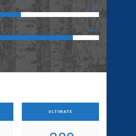
52
84
ULTIMATE