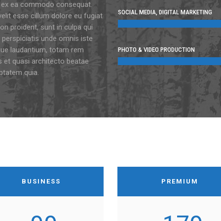
quip ex ea commodo consequat.
SOCIAL MEDIA, DIGITAL MARKETING
velit esse cillum dolore eu fugiat
on proident, sunt in culpa qui
 perspiciatis unde omnis iste
que laudantium, totam rem
PHOTO & VIDEO PRODUCTION
is et quasi architecto beatae
ptatem quia.
BUSINESS
PREMIUM