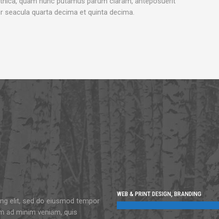
othica, quam nunc putamus parum claram, anteposuerit
r seacula quarta decima et quinta decima.
WEB & PRINT DESIGN, BRANDING
ing elit, sed do eiusmod tempor
nim ad minim veniam, quis