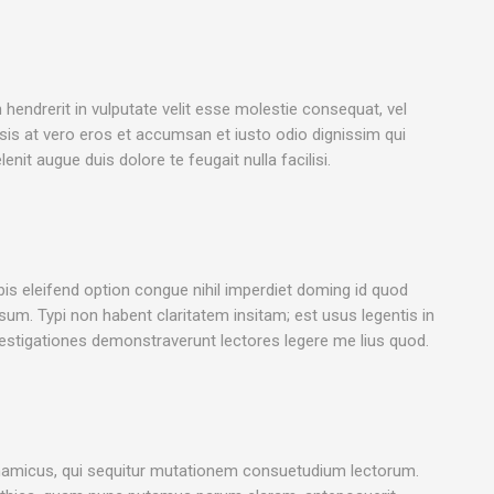
n hendrerit in vulputate velit esse molestie consequat, vel
lisis at vero eros et accumsan et iusto odio dignissim qui
enit augue duis dolore te feugait nulla facilisi.
s eleifend option congue nihil imperdiet doming id quod
m. Typi non habent claritatem insitam; est usus legentis in
nvestigationes demonstraverunt lectores legere me lius quod.
namicus, qui sequitur mutationem consuetudium lectorum.